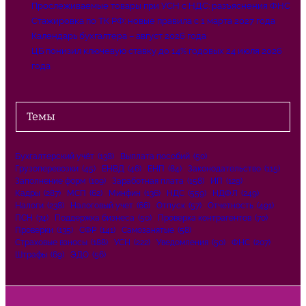
Прослеживаемые товары при УСН с НДС: разъяснения ФНС
Стажировка по ТК РФ: новые правила с 1 марта 2027 года
Календарь бухгалтера – август 2026 года
ЦБ понизил ключевую ставку до 14% годовых 24 июля 2026
года
Темы
Бухгалтерский учёт
(138)
Выплата пособий
(50)
Грузоперевозки
(45)
ЕНВД
(46)
ЕНП
(84)
Законодательство
(115)
Заполнение форм
(109)
Заработная плата
(158)
ИП
(129)
Кадры
(287)
МСП
(62)
Минфин
(136)
НДС
(559)
НДФЛ
(249)
Налоги
(238)
Налоговый учет
(66)
Отпуск
(57)
Отчетность
(491)
ПСН
(74)
Поддержка бизнеса
(50)
Проверка контрагентов
(70)
Проверки
(135)
СФР
(141)
Самозанятые
(58)
Страховые взносы
(188)
УСН
(222)
Уведомления
(50)
ФНС
(207)
Штрафы
(69)
ЭДО
(56)