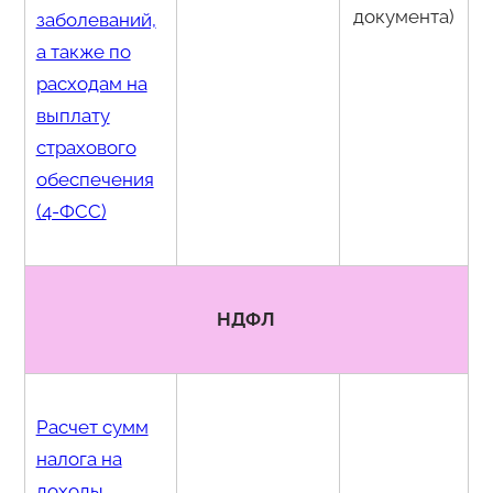
документа)
заболеваний,
а также по
расходам на
выплату
страхового
обеспечения
(4-ФСС)
НДФЛ
Расчет сумм
налога на
доходы