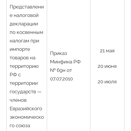
Представлени
е налоговой
декларации
по косвенным
налогам при
импорте
2
1
мая
Приказ
товаров на
Минфина РФ
территорию
20 июня
№ 69н от
РФ с
07.07.2010
20 июля
территории
государств —
членов
Евразийского
экономическо
го союза