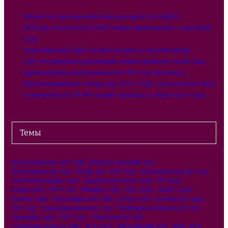
Может ли самозанятый получить вычет по НДФЛ
КЭП для отчетности в СФР: новые требования с 1 сентября
2026
Транспортный ЭДО: онлайн-встреча с регуляторами
НДС по длящимся договорам: новые правила с 2026 года
Единая форма уведомления по УСН: как заполнить
Прослеживаемые товары при УСН с НДС: разъяснения ФНС
Стажировка по ТК РФ: новые правила с 1 марта 2027 года
Темы
Бухгалтерский учёт
(138)
Выплата пособий
(50)
Грузоперевозки
(45)
ЕНВД
(46)
ЕНП
(84)
Законодательство
(115)
Заполнение форм
(109)
Заработная плата
(158)
ИП
(129)
Кадры
(287)
МСП
(62)
Минфин
(136)
НДС
(559)
НДФЛ
(250)
Налоги
(238)
Налоговый учет
(66)
Отпуск
(57)
Отчетность
(491)
ПСН
(74)
Поддержка бизнеса
(50)
Проверка контрагентов
(70)
Проверки
(135)
СФР
(142)
Самозанятые
(58)
Страховые взносы
(188)
УСН
(222)
Уведомления
(50)
ФНС
(207)