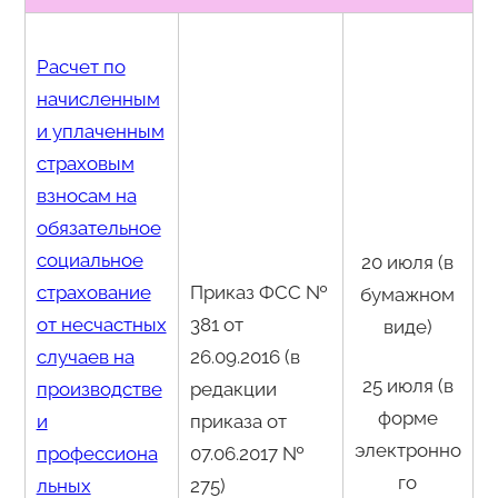
Расчет по
начисленным
и уплаченным
страховым
взносам на
обязательное
социальное
20 июля (в
страхование
Приказ ФСС №
бумажном
от несчастных
381 от
виде)
случаев на
26.09.2016 (в
25 июля (в
производстве
редакции
форме
и
приказа от
электронно
профессиона
07.06.2017 №
го
льных
275)