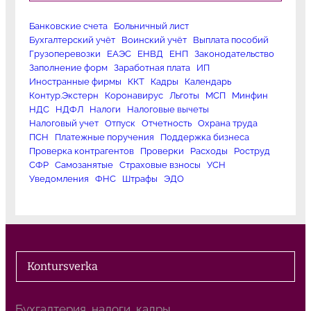
Банковские счета
Больничный лист
Бухгалтерский учёт
Воинский учёт
Выплата пособий
Грузоперевозки
ЕАЭС
ЕНВД
ЕНП
Законодательство
Заполнение форм
Заработная плата
ИП
Иностранные фирмы
ККТ
Кадры
Календарь
Контур.Экстерн
Коронавирус
Льготы
МСП
Минфин
НДС
НДФЛ
Налоги
Налоговые вычеты
Налоговый учет
Отпуск
Отчетность
Охрана труда
ПСН
Платежные поручения
Поддержка бизнеса
Проверка контрагентов
Проверки
Расходы
Роструд
СФР
Самозанятые
Страховые взносы
УСН
Уведомления
ФНС
Штрафы
ЭДО
Kontursverka
Бухгалтерия, налоги, кадры