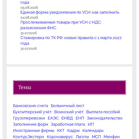
года
05.08.2026
Единая форма уведомления по УСН: как заполнить
04.08.2026
Прослеживаемые товары при УСН с НДС:
разъяснения ФНС
31.07.2026
Стажировка по ТК РФ: новые правила с 1 марта 2027
года
31.07.2026
Темы
Банковские счета
Больничный лист
Бухгалтерский учёт
Воинский учёт
Выплата пособий
Грузоперевозки
ЕАЭС
ЕНВД
ЕНП
Законодательство
Заполнение форм
Заработная плата
ИП
Иностранные фирмы
ККТ
Кадры
Календарь
Контур.Экстерн
Коронавирус
Льготы
МСП
Минфин