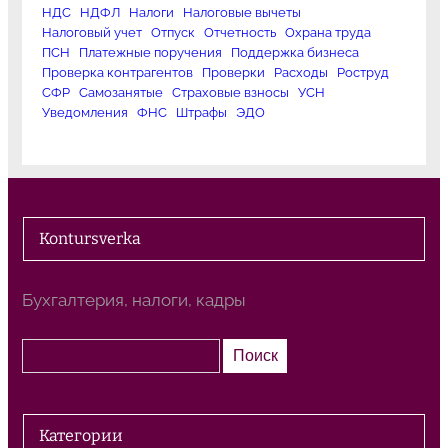
НДС
НДФЛ
Налоги
Налоговые вычеты
Налоговый учет
Отпуск
Отчетность
Охрана труда
ПСН
Платежные поручения
Поддержка бизнеса
Проверка контрагентов
Проверки
Расходы
Роструд
СФР
Самозанятые
Страховые взносы
УСН
Уведомления
ФНС
Штрафы
ЭДО
Kontursverka
Бухгалтерия, налоги, кадры
П
Поиск
о
и
с
Категории