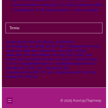
Прослеживаемые товары при УСН с НДС: разъяснения ФНС
Стажировка по ТК РФ: новые правила с 1 марта 2027 года
Темы
Бухгалтерский учёт
(138)
Выплата пособий
(50)
Грузоперевозки
(45)
ЕНВД
(46)
ЕНП
(84)
Законодательство
(115)
Заполнение форм
(109)
Заработная плата
(158)
ИП
(129)
Кадры
(287)
МСП
(62)
Минфин
(136)
НДС
(559)
НДФЛ
(250)
Налоги
(238)
Налоговый учет
(66)
Отпуск
(57)
Отчетность
(491)
ПСН
(74)
Поддержка бизнеса
(50)
Проверка контрагентов
(70)
Проверки
(135)
СФР
(142)
Самозанятые
(58)
Страховые взносы
(188)
УСН
(222)
Уведомления
(50)
ФНС
(207)
Штрафы
(69)
ЭДО
(56)
© 2025 Контур.Партнер