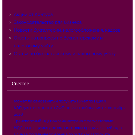
к
Акции от Контура
Законодательство для бизнеса
Новости бухгалтерии, налогообложения, кадров
Ответы на вопросы по бухгалтерскому и
налоговому учёту
Статьи по бухгалтерскому и налоговому учёту
Свежее
Может ли самозанятый получить вычет по НДФЛ
КЭП для отчетности в СФР: новые требования с 1 сентября
2026
Транспортный ЭДО: онлайн-встреча с регуляторами
НДС по длящимся договорам: новые правила с 2026 года
Единая форма уведомления по УСН: как заполнить