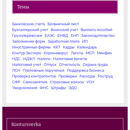
Темы
Банковские счета
Больничный лист
Бухгалтерский учёт
Воинский учёт
Выплата пособий
Грузоперевозки
ЕАЭС
ЕНВД
ЕНП
Законодательство
Заполнение форм
Заработная плата
ИП
Иностранные фирмы
ККТ
Кадры
Календарь
Контур.Экстерн
Коронавирус
Льготы
МСП
Минфин
НДС
НДФЛ
Налоги
Налоговые вычеты
Налоговый учет
Отпуск
Отчетность
Охрана труда
ПСН
Платежные поручения
Поддержка бизнеса
Проверка контрагентов
Проверки
Расходы
Роструд
СФР
Самозанятые
Страховые взносы
УСН
Уведомления
ФНС
Штрафы
ЭДО
Kontursverka