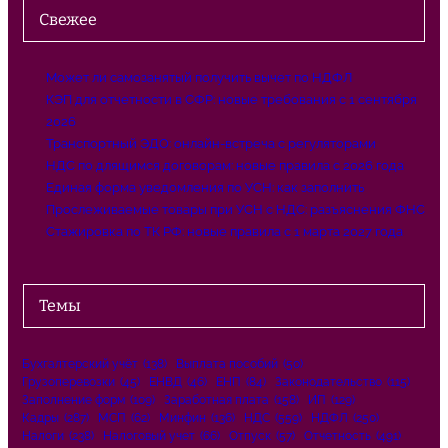
Свежее
Может ли самозанятый получить вычет по НДФЛ
КЭП для отчетности в СФР: новые требования с 1 сентября
2026
Транспортный ЭДО: онлайн-встреча с регуляторами
НДС по длящимся договорам: новые правила с 2026 года
Единая форма уведомления по УСН: как заполнить
Прослеживаемые товары при УСН с НДС: разъяснения ФНС
Стажировка по ТК РФ: новые правила с 1 марта 2027 года
Темы
Бухгалтерский учёт
(138)
Выплата пособий
(50)
Грузоперевозки
(45)
ЕНВД
(46)
ЕНП
(84)
Законодательство
(115)
Заполнение форм
(109)
Заработная плата
(158)
ИП
(129)
Кадры
(287)
МСП
(62)
Минфин
(136)
НДС
(559)
НДФЛ
(250)
Налоги
(238)
Налоговый учет
(66)
Отпуск
(57)
Отчетность
(491)