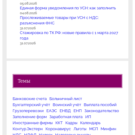
05.08.2026
Единая форма уведомления по УСН: как заполнить
04.08.2026
Прослеживаемые товары при УСН с НДС:
разъяснения ФНС
31.07.2026
Стажировка по ТК РФ: новые правила с 1 марта 2027
года
31.07.2026
Темы
Банковские счета
Больничный лист
Бухгалтерский учёт
Воинский учёт
Выплата пособий
Грузоперевозки
ЕАЭС
ЕНВД
ЕНП
Законодательство
Заполнение форм
Заработная плата
ИП
Иностранные фирмы
ККТ
Кадры
Календарь
Контур.Экстерн
Коронавирус
Льготы
МСП
Минфин
НДС
НДФЛ
Налоги
Налоговые вычеты