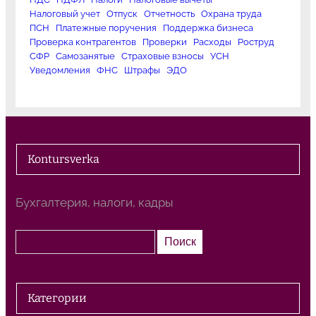
Налоговый учет
Отпуск
Отчетность
Охрана труда
ПСН
Платежные поручения
Поддержка бизнеса
Проверка контрагентов
Проверки
Расходы
Роструд
СФР
Самозанятые
Страховые взносы
УСН
Уведомления
ФНС
Штрафы
ЭДО
Kontursverka
Бухгалтерия, налоги, кадры
П
Поиск
о
и
с
Категории
к