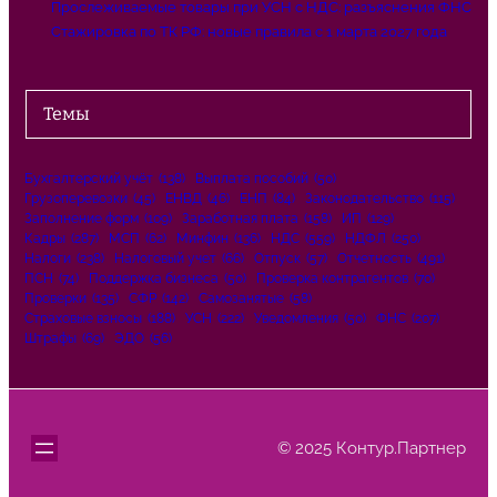
Прослеживаемые товары при УСН с НДС: разъяснения ФНС
Стажировка по ТК РФ: новые правила с 1 марта 2027 года
Темы
Бухгалтерский учёт
(138)
Выплата пособий
(50)
Грузоперевозки
(45)
ЕНВД
(46)
ЕНП
(84)
Законодательство
(115)
Заполнение форм
(109)
Заработная плата
(158)
ИП
(129)
Кадры
(287)
МСП
(62)
Минфин
(136)
НДС
(559)
НДФЛ
(250)
Налоги
(238)
Налоговый учет
(66)
Отпуск
(57)
Отчетность
(491)
ПСН
(74)
Поддержка бизнеса
(50)
Проверка контрагентов
(70)
Проверки
(135)
СФР
(142)
Самозанятые
(58)
Страховые взносы
(188)
УСН
(222)
Уведомления
(50)
ФНС
(207)
Штрафы
(69)
ЭДО
(56)
© 2025 Контур.Партнер