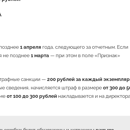
.
 позднее
1 апреля
года, следующего за отчетным. Если
я не позднее
1 марта
— при этом в поле «Признак»
штрафные санкции —
200 рублей за каждый экземпляр
е сведения, начисляется штраф в размере
от 300 до 5
мме
от 100 до 300 рублей
накладывается и на директор
раньше
ли ошибки будут обнаружены и устранены