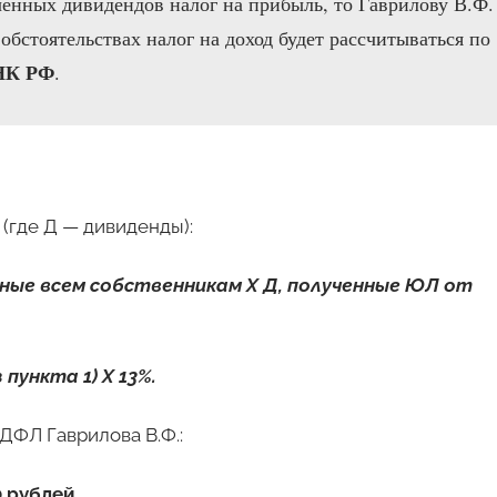
енных дивидендов налог на прибыль, то Гаврилову В.Ф.
 обстоятельствах налог на доход будет рассчитываться по
 НК РФ
.
(где Д — дивиденды):
нные всем собственникам Х Д, полученные ЮЛ от
пункта 1) Х 13%.
ДФЛ Гаврилова В.Ф.:
 рублей.