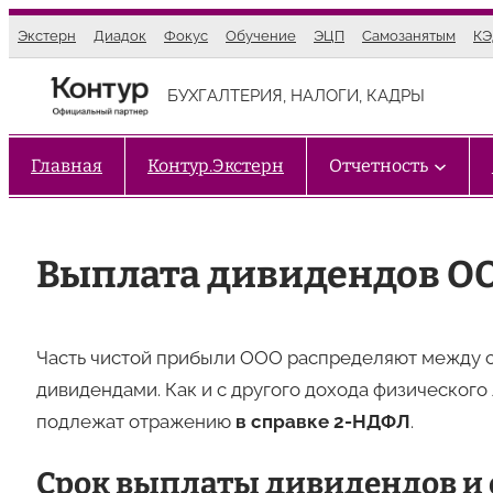
Перейти
Экстерн
Диадок
Фокус
Обучение
ЭЦП
Самозанятым
К
к
содержимому
БУХГАЛТЕРИЯ, НАЛОГИ, КАДРЫ
Главная
Контур.Экстерн
Отчетность
Выплата дивидендов О
Часть чистой прибыли ООО распределяют между 
дивидендами. Как и с другого дохода физического
подлежат отражению
в справке 2-НДФЛ
.
Срок выплаты дивидендов и