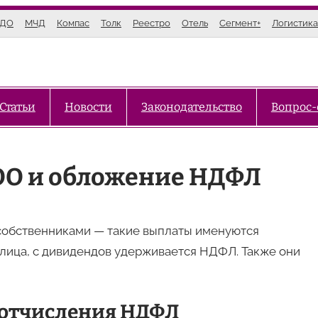
ЭДО
МЧД
Компас
Толк
Реестро
Отель
Сегмент+
Логистика
Статьи
Новости
Законодательство
Вопрос-
ОО и обложение НДФЛ
собственниками — такие выплаты именуются
 лица, с дивидендов удерживается НДФЛ. Также они
 отчисления НДФЛ