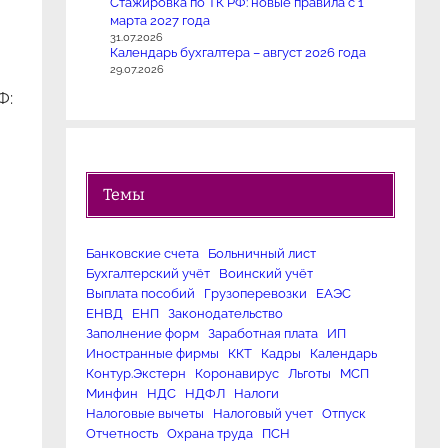
Стажировка по ТК РФ: новые правила с 1
марта 2027 года
31.07.2026
Календарь бухгалтера – август 2026 года
29.07.2026
Ф:
Темы
Банковские счета
Больничный лист
Бухгалтерский учёт
Воинский учёт
Выплата пособий
Грузоперевозки
ЕАЭС
ЕНВД
ЕНП
Законодательство
Заполнение форм
Заработная плата
ИП
Иностранные фирмы
ККТ
Кадры
Календарь
Контур.Экстерн
Коронавирус
Льготы
МСП
Минфин
НДС
НДФЛ
Налоги
Налоговые вычеты
Налоговый учет
Отпуск
Отчетность
Охрана труда
ПСН