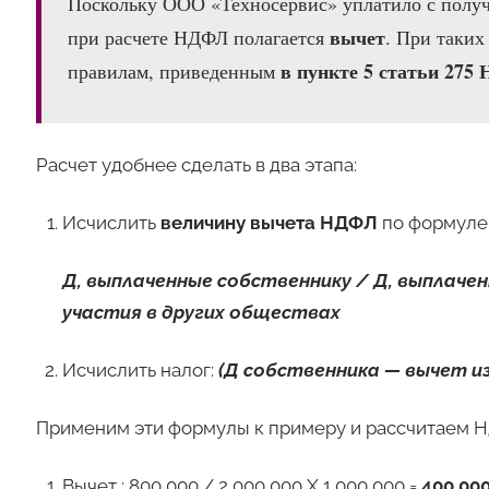
Поскольку ООО «Техносервис» уплатило с получ
вычет
при расчете НДФЛ полагается
. При таких
в пункте 5 статьи 275
правилам, приведенным
Расчет удобнее сделать в два этапа:
Исчислить
величину вычета НДФЛ
по формуле 
Д, выплаченные собственнику / Д, выплаче
участия в других обществах
Исчислить налог:
(Д собственника — вычет из 
Применим эти формулы к примеру и рассчитаем Н
Вычет : 800 000 / 2 000 000 Х 1 000 000 =
400 000