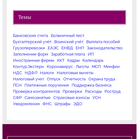
Темы
Банковские счета
Больничный лист
Бухгалтерский учёт
Воинский учёт
Выплата пособий
Грузоперевозки
ЕАЭС
ЕНВД
ЕНП
Законодательство
Заполнение форм
Заработная плата
ИП
Иностранные фирмы
ККТ
Кадры
Календарь
Контур.Экстерн
Коронавирус
Льготы
МСП
Минфин
НДС
НДФЛ
Налоги
Налоговые вычеты
Налоговый учет
Отпуск
Отчетность
Охрана труда
ПСН
Платежные поручения
Поддержка бизнеса
Проверка контрагентов
Проверки
Расходы
Роструд
СФР
Самозанятые
Страховые взносы
УСН
Уведомления
ФНС
Штрафы
ЭДО