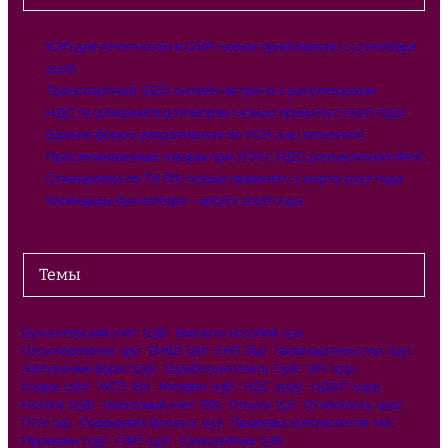
КЭП для отчетности в СФР: новые требования с 1 сентября
2026
Транспортный ЭДО: онлайн-встреча с регуляторами
НДС по длящимся договорам: новые правила с 2026 года
Единая форма уведомления по УСН: как заполнить
Прослеживаемые товары при УСН с НДС: разъяснения ФНС
Стажировка по ТК РФ: новые правила с 1 марта 2027 года
Календарь бухгалтера – август 2026 года
Темы
Бухгалтерский учёт
(138)
Выплата пособий
(50)
Грузоперевозки
(45)
ЕНВД
(46)
ЕНП
(84)
Законодательство
(115)
Заполнение форм
(109)
Заработная плата
(158)
ИП
(129)
Кадры
(287)
МСП
(62)
Минфин
(136)
НДС
(559)
НДФЛ
(249)
Налоги
(238)
Налоговый учет
(66)
Отпуск
(57)
Отчетность
(491)
ПСН
(74)
Поддержка бизнеса
(50)
Проверка контрагентов
(70)
Проверки
(135)
СФР
(142)
Самозанятые
(58)