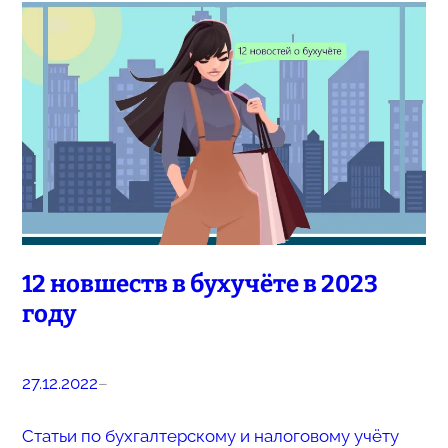
12 новшеств в бухучёте в 2023
году
27.12.2022
–
Статьи по бухгалтерскому и налоговому учёту