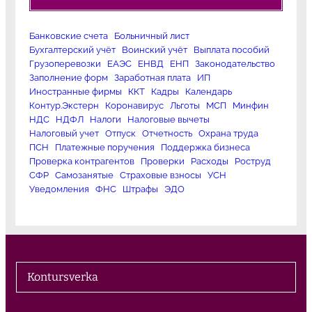
Банковские счета
Больничный лист
Бухгалтерский учёт
Воинский учёт
Выплата пособий
Грузоперевозки
ЕАЭС
ЕНВД
ЕНП
Законодательство
Заполнение форм
Заработная плата
ИП
Иностранные фирмы
ККТ
Кадры
Календарь
Контур.Экстерн
Коронавирус
Льготы
МСП
Минфин
НДС
НДФЛ
Налоги
Налоговые вычеты
Налоговый учет
Отпуск
Отчетность
Охрана труда
ПСН
Платежные поручения
Поддержка бизнеса
Проверка контрагентов
Проверки
Расходы
Роструд
СФР
Самозанятые
Страховые взносы
УСН
Уведомления
ФНС
Штрафы
ЭДО
Kontursverka