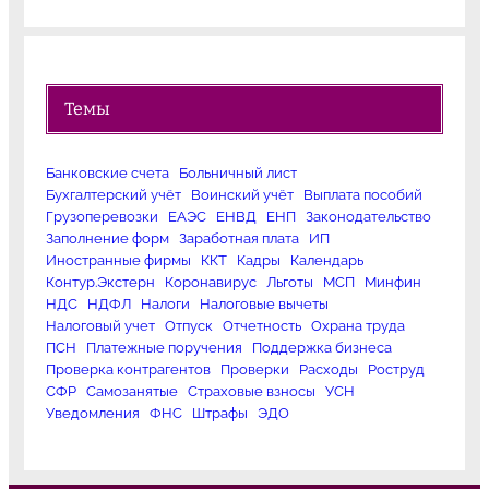
Темы
Банковские счета
Больничный лист
Бухгалтерский учёт
Воинский учёт
Выплата пособий
Грузоперевозки
ЕАЭС
ЕНВД
ЕНП
Законодательство
Заполнение форм
Заработная плата
ИП
Иностранные фирмы
ККТ
Кадры
Календарь
Контур.Экстерн
Коронавирус
Льготы
МСП
Минфин
НДС
НДФЛ
Налоги
Налоговые вычеты
Налоговый учет
Отпуск
Отчетность
Охрана труда
ПСН
Платежные поручения
Поддержка бизнеса
Проверка контрагентов
Проверки
Расходы
Роструд
СФР
Самозанятые
Страховые взносы
УСН
Уведомления
ФНС
Штрафы
ЭДО