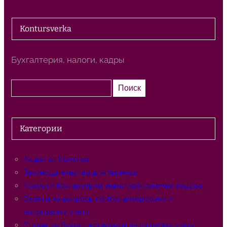
Kontursverka
Бухгалтерия, налоги, кадры
П
Поиск
о
и
с
Категории
к
Акции от Контура
Законодательство для бизнеса
Новости бухгалтерии, налогообложения, кадров
Ответы на вопросы по бухгалтерскому и
налоговому учёту
Статьи по бухгалтерскому и налоговому учёту