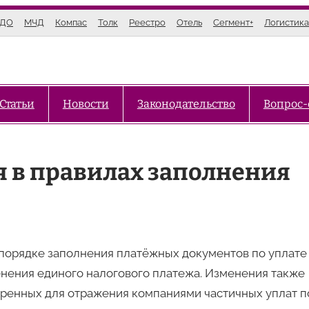
ЭДО
МЧД
Компас
Толк
Реестро
Отель
Сегмент+
Логистика
Статьи
Новости
Законодательство
Вопрос-
 в правилах заполнения
в порядке заполнения платёжных документов по уплате
менения единого налогового платежа. Изменения также
тренных для отражения компаниями частичных уплат п