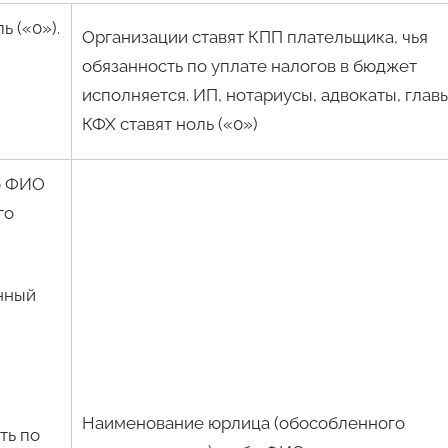
ь («0»).
Организации ставят КПП плательщика, чья
обязанность по уплате налогов в бюджет
исполняется. ИП, нотариусы, адвокаты, глав
КФХ ставят ноль («0»)
о ФИО
го
нный
Наименование юрлица (обособленного
ть по