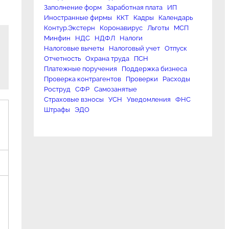
Заполнение форм
Заработная плата
ИП
Иностранные фирмы
ККТ
Кадры
Календарь
Контур.Экстерн
Коронавирус
Льготы
МСП
Минфин
НДС
НДФЛ
Налоги
Налоговые вычеты
Налоговый учет
Отпуск
Отчетность
Охрана труда
ПСН
Платежные поручения
Поддержка бизнеса
Проверка контрагентов
Проверки
Расходы
Роструд
СФР
Самозанятые
Страховые взносы
УСН
Уведомления
ФНС
Штрафы
ЭДО