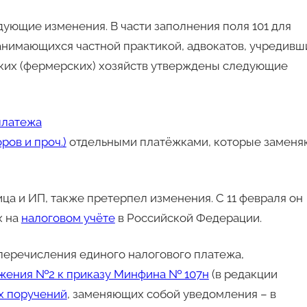
дующие изменения. В части заполнения поля 101 для
занимающихся частной практикой, адвокатов, учредивш
нских (фермерских) хозяйств утверждены следующие
платежа
ров и проч.)
отдельными платёжками, которые заменя
ца и ИП, также претерпел изменения. С 11 февраля он
х на
налоговом учёте
в Российской Федерации.
перечисления единого налогового платежа,
ложения №2 к приказу Минфина № 107н
(в редакции
х поручений
, заменяющих собой уведомления – в