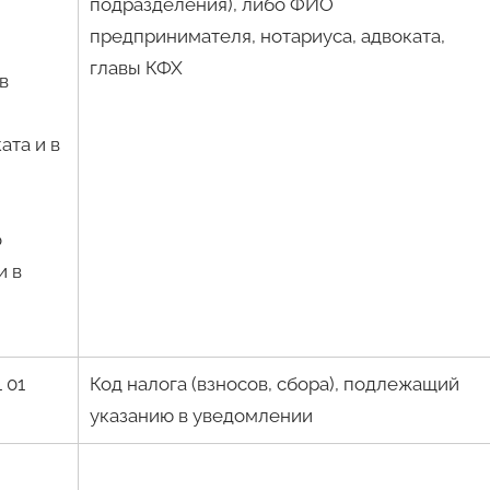
подразделения), либо ФИО
предпринимателя, нотариуса, адвоката,
главы КФХ
в
ата и в
о
и в
 01
Код налога (взносов, сбора), подлежащий
указанию в уведомлении