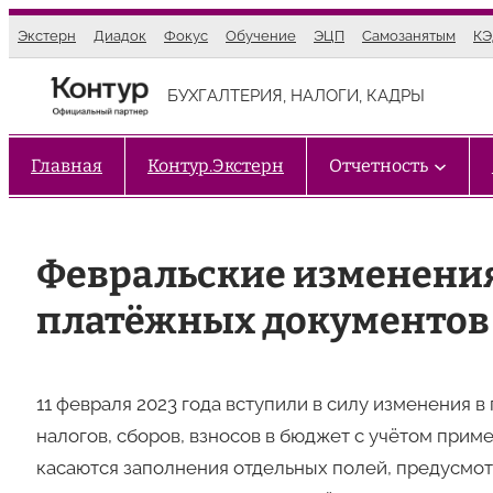
Перейти
Экстерн
Диадок
Фокус
Обучение
ЭЦП
Самозанятым
К
к
содержимому
БУХГАЛТЕРИЯ, НАЛОГИ, КАДРЫ
Главная
Контур.Экстерн
Отчетность
Февральские изменения
платёжных документов
11 февраля 2023 года вступили в силу изменения 
налогов, сборов, взносов в бюджет с учётом при
касаются заполнения отдельных полей, предусмо