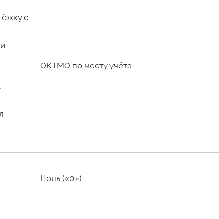
тёжку с
ми
ОКТМО по месту учёта
,
я
Ноль («0»)