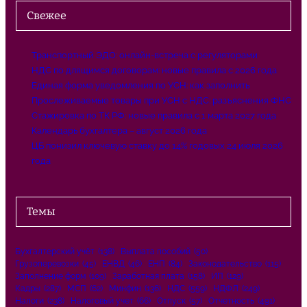
Свежее
Транспортный ЭДО: онлайн-встреча с регуляторами
НДС по длящимся договорам: новые правила с 2026 года
Единая форма уведомления по УСН: как заполнить
Прослеживаемые товары при УСН с НДС: разъяснения ФНС
Стажировка по ТК РФ: новые правила с 1 марта 2027 года
Календарь бухгалтера – август 2026 года
ЦБ понизил ключевую ставку до 14% годовых 24 июля 2026
года
Темы
Бухгалтерский учёт
(138)
Выплата пособий
(50)
Грузоперевозки
(45)
ЕНВД
(46)
ЕНП
(84)
Законодательство
(115)
Заполнение форм
(109)
Заработная плата
(158)
ИП
(129)
Кадры
(287)
МСП
(62)
Минфин
(136)
НДС
(559)
НДФЛ
(249)
Налоги
(238)
Налоговый учет
(66)
Отпуск
(57)
Отчетность
(491)