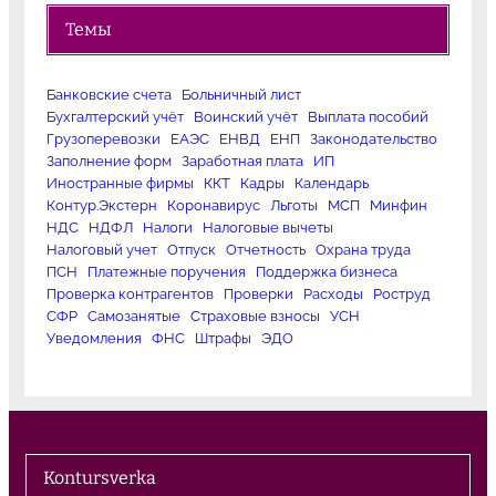
Темы
Банковские счета
Больничный лист
Бухгалтерский учёт
Воинский учёт
Выплата пособий
Грузоперевозки
ЕАЭС
ЕНВД
ЕНП
Законодательство
Заполнение форм
Заработная плата
ИП
Иностранные фирмы
ККТ
Кадры
Календарь
Контур.Экстерн
Коронавирус
Льготы
МСП
Минфин
НДС
НДФЛ
Налоги
Налоговые вычеты
Налоговый учет
Отпуск
Отчетность
Охрана труда
ПСН
Платежные поручения
Поддержка бизнеса
Проверка контрагентов
Проверки
Расходы
Роструд
СФР
Самозанятые
Страховые взносы
УСН
Уведомления
ФНС
Штрафы
ЭДО
Kontursverka