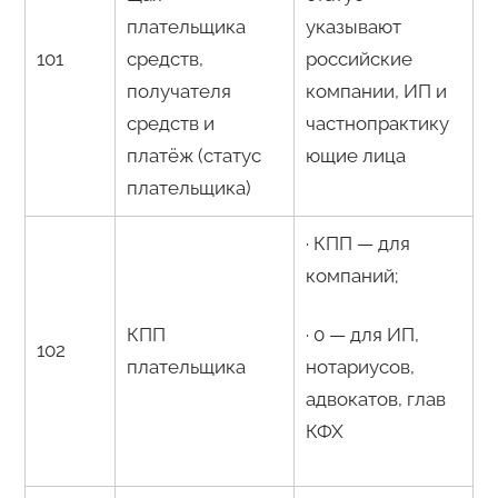
плательщика
указывают
101
средств,
российские
получателя
компании, ИП и
средств и
частнопрактику
платёж (статус
ющие лица
плательщика)
· КПП — для
компаний;
КПП
· 0 — для ИП,
102
плательщика
нотариусов,
адвокатов, глав
КФХ