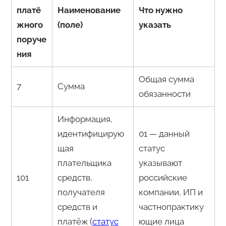
платё
Наименование
Что нужно
жного
(поле)
указать
поруче
ния
Общая сумма
7
Сумма
обязанности
Информация,
идентифицирую
01 — данный
щая
статус
плательщика
указывают
101
средств,
российские
получателя
компании, ИП и
средств и
частнопрактику
платёж (
статус
ющие лица