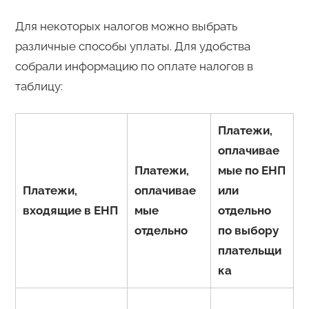
Для некоторых налогов можно выбрать
различные способы уплаты. Для удобства
собрали информацию по оплате налогов в
таблицу:
Платежи,
оплачивае
Платежи,
мые по ЕНП
Платежи,
оплачивае
или
входящие в ЕНП
мые
отдельно
отдельно
по выбору
плательщи
ка