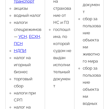
транспорт
на
докумен
акцизы
страхова
т
водный налог
ние от
сбор за
налоги
НС и ПЗ
пользова
спецрежимов
госпошл
ние
—
УСН
,
ЕСХН
,
ина, по
объекта
ПСН
которой
ми
НДПИ
судом не
животно
налог на
выдан
го мира
игорный
исполни
сбор за
бизнес
тельный
пользова
торговый
докумен
ние
сбор
т
объекта
налоги при
ми
СРП
водных
налог на