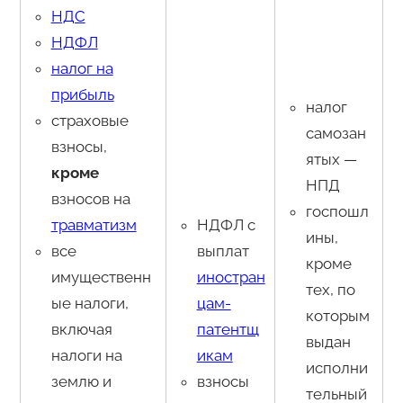
НДС
НДФЛ
налог на
прибыль
налог
страховые
самозан
взносы,
ятых —
кроме
НПД
взносов на
госпошл
травматизм
НДФЛ с
ины,
все
выплат
кроме
имущественн
иностран
тех, по
ые налоги,
цам-
которым
включая
патентщ
выдан
налоги на
икам
исполни
землю и
взносы
тельный