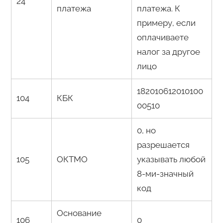
24
платежа
платежа. К
примеру, если
оплачиваете
налог за другое
лицо
182010612010100
104
КБК
00510
0, но
разрешается
105
ОКТМО
указывать любой
8-ми-значный
код
Основание
106
0